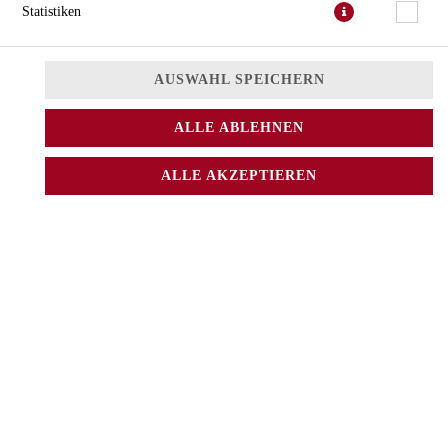
Statistiken
AUSWAHL SPEICHERN
ALLE ABLEHNEN
Garnelenpfännchen mit Knoblauch und Peperoncini
ALLE AKZEPTIEREN
JETZT BESTELLEN
© 2026
Meisterhaus
Impressum
Datenschutz
Datenschutzeinstellungen
Barrierefreiheit
AGB
Lieferdienstsoftware und Webshop von
SIDES