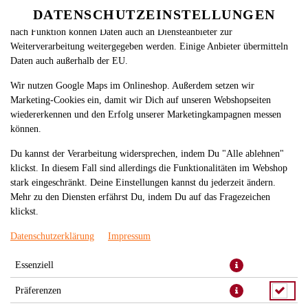
betreiben. Technisch essenzielle Cookies werden zwingend benötigt,
DATENSCHUTZEINSTELLUNGEN
damit bei Deinem Besuch unseres Webshops auch alles funktioniert. Je
nach Funktion können Daten auch an Diensteanbieter zur
Weiterverarbeitung weitergegeben werden. Einige Anbieter übermitteln
Daten auch außerhalb der EU.
Wir nutzen Google Maps im Onlineshop. Außerdem setzen wir
Marketing-Cookies ein, damit wir Dich auf unseren Webshopseiten
wiedererkennen und den Erfolg unserer Marketingkampagnen messen
können.
GAMBERI AGLIO OLIO E
Du kannst der Verarbeitung widersprechen, indem Du "Alle ablehnen"
PEPERONCINO
klickst. In diesem Fall sind allerdings die Funktionalitäten im Webshop
stark eingeschränkt. Deine Einstellungen kannst du jederzeit ändern.
Mehr zu den Diensten erfährst Du, indem Du auf das Fragezeichen
klickst.
Datenschutzerklärung
Impressum
Essenziell
Präferenzen