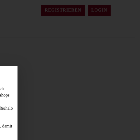
REGISTRIEREN
LOGIN
sch
shops
ßerhalb
, damit