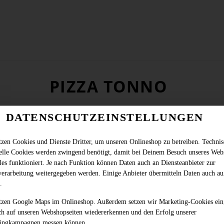
PIZZA TONNO
DATENSCHUTZEINSTELLUNGEN
tzen Cookies und Dienste Dritter, um unseren Onlineshop zu betreiben. Techni
ielle Cookies werden zwingend benötigt, damit bei Deinem Besuch unseres Web
les funktioniert. Je nach Funktion können Daten auch an Diensteanbieter zur
verarbeitung weitergegeben werden. Einige Anbieter übermitteln Daten auch au
.
tzen Google Maps im Onlineshop. Außerdem setzen wir Marketing-Cookies ein
ch auf unseren Webshopseiten wiedererkennen und den Erfolg unserer
ingkampagnen messen können.