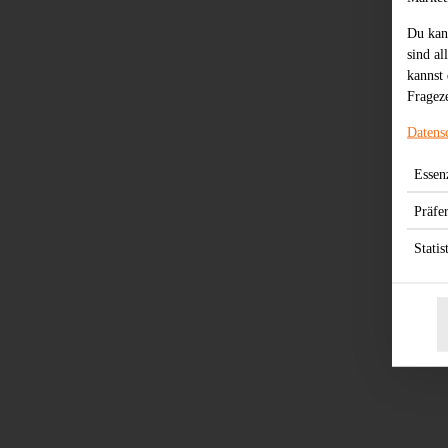
Du kan
sind al
kannst 
Frageze
Datens
Essenz
Präfe
Statis