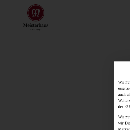
Wir nu
essenz
auch al
Weiter
der EU
Wir nu
wir Di
Market