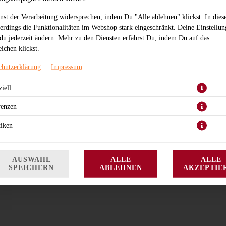
nst der Verarbeitung widersprechen, indem Du "Alle ablehnen" klickst. In dies
lerdings die Funktionalitäten im Webshop stark eingeschränkt. Deine Einstellu
du jederzeit ändern. Mehr zu den Diensten erfährst Du, indem Du auf das
ichen klickst.
chutzerklärung
Impressum
Thunfisch
iell
JETZT BESTELLEN
renzen
tiken
AUSWAHL
ALLE
ALLE
SPEICHERN
ABLEHNEN
AKZEPTIE